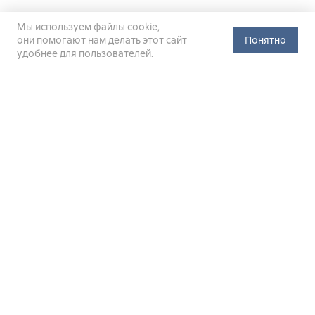
Мы используем файлы cookie,
они помогают нам делать этот сайт
Понятно
удобнее для пользователей.
Официальный сайт Министерства энергетики Российской
Федерации (Минэнерго России). Свидетельство
о регистрации СМИ Эл № ФС
77-76312
от 02 августа