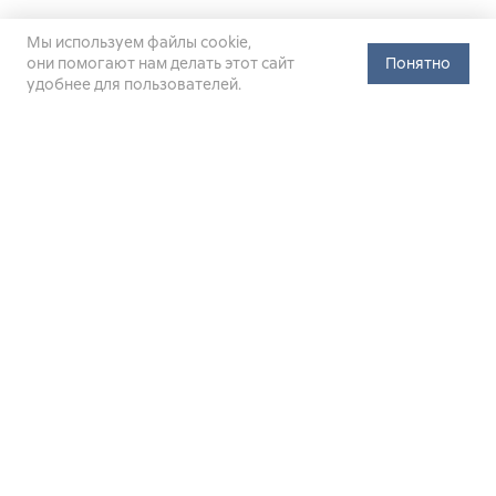
Мы используем файлы cookie,
они помогают нам делать этот сайт
Понятно
удобнее для пользователей.
Официальный сайт Министерства энергетики Российской
Федерации (Минэнерго России). Свидетельство
о регистрации СМИ Эл № ФС
77-76312
от 02 августа