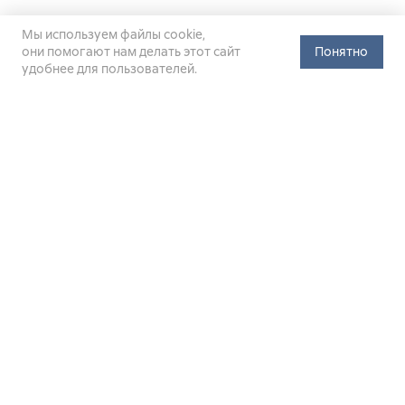
Мы используем файлы cookie,
они помогают нам делать этот сайт
Понятно
удобнее для пользователей.
Официальный сайт Министерства энергетики Российской
Федерации (Минэнерго России). Свидетельство
о регистрации СМИ Эл № ФС
77-76312
от 02 августа