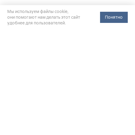
Мы используем файлы cookie,
они помогают нам делать этот сайт
Понятно
удобнее для пользователей.
Официальный сайт Министерства энергетики Российской
Федерации (Минэнерго России). Свидетельство
о регистрации СМИ Эл № ФС
77-76312
от 02 августа