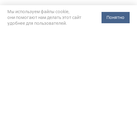
Мы используем файлы cookie,
они помогают нам делать этот сайт
Понятно
удобнее для пользователей.
Официальный сайт Министерства энергетики Российской
Федерации (Минэнерго России). Свидетельство
о регистрации СМИ Эл № ФС
77-76312
от 02 августа