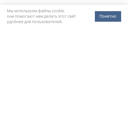
Мы используем файлы cookie,
они помогают нам делать этот сайт
Понятно
удобнее для пользователей.
Официальный сайт Министерства энергетики Российской
Федерации (Минэнерго России). Свидетельство
о регистрации СМИ Эл № ФС
77-76312
от 02 августа