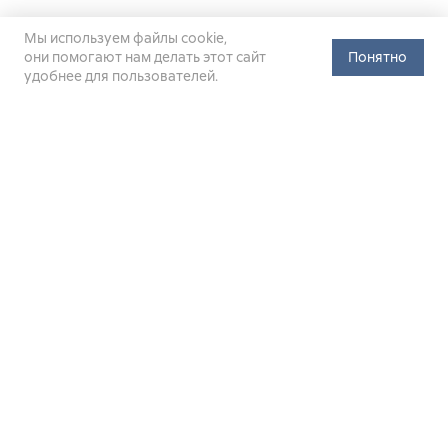
Мы используем файлы cookie,
они помогают нам делать этот сайт
Понятно
удобнее для пользователей.
Официальный сайт Министерства энергетики Российской
Федерации (Минэнерго России). Свидетельство
о регистрации СМИ Эл № ФС
77-76312
от 02 августа