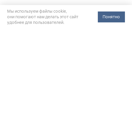
Мы используем файлы cookie,
они помогают нам делать этот сайт
Понятно
удобнее для пользователей.
Официальный сайт Министерства энергетики Российской
Федерации (Минэнерго России). Свидетельство
о регистрации СМИ Эл № ФС
77-76312
от 02 августа