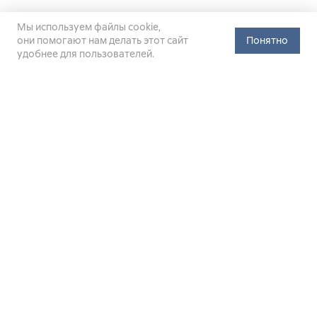
Мы используем файлы cookie,
они помогают нам делать этот сайт
Понятно
удобнее для пользователей.
Официальный сайт Министерства энергетики Российской
Федерации (Минэнерго России). Свидетельство
о регистрации СМИ Эл № ФС
77-76312
от 02 августа