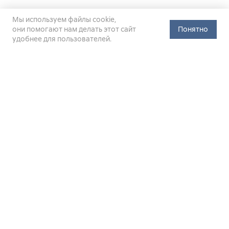
Мы используем файлы cookie,
они помогают нам делать этот сайт
Понятно
удобнее для пользователей.
Официальный сайт Министерства энергетики Российской
Федерации (Минэнерго России). Свидетельство
о регистрации СМИ Эл № ФС
77-76312
от 02 августа