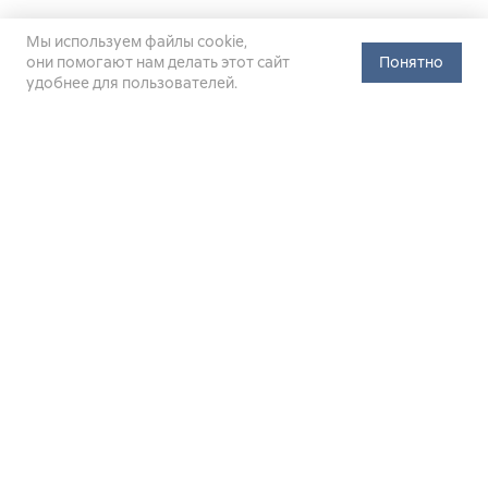
Мы используем файлы cookie,
они помогают нам делать этот сайт
Понятно
удобнее для пользователей.
Официальный сайт Министерства энергетики Российской
Федерации (Минэнерго России). Свидетельство
о регистрации СМИ Эл № ФС
77-76312
от 02 августа