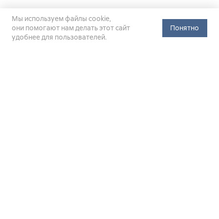
Мы используем файлы cookie,
они помогают нам делать этот сайт
Понятно
удобнее для пользователей.
Официальный сайт Министерства энергетики Российской
Федерации (Минэнерго России). Свидетельство
о регистрации СМИ Эл № ФС
77-76312
от 02 августа