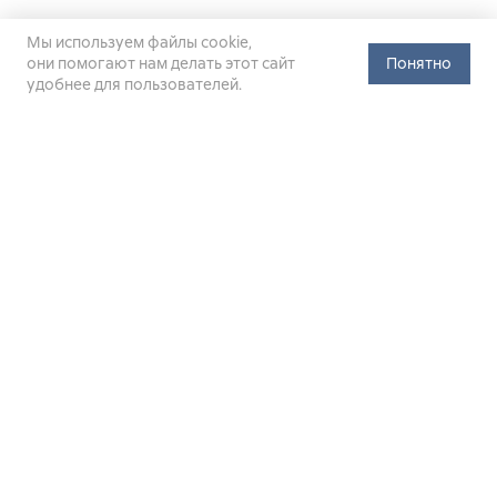
Мы используем файлы cookie,
они помогают нам делать этот сайт
Понятно
удобнее для пользователей.
Официальный сайт Министерства энергетики Российской
Федерации (Минэнерго России). Свидетельство
о регистрации СМИ Эл № ФС
77-76312
от 02 августа