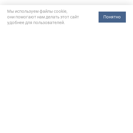
Мы используем файлы cookie,
они помогают нам делать этот сайт
Понятно
удобнее для пользователей.
Официальный сайт Министерства энергетики Российской
Федерации (Минэнерго России). Свидетельство
о регистрации СМИ Эл № ФС
77-76312
от 02 августа