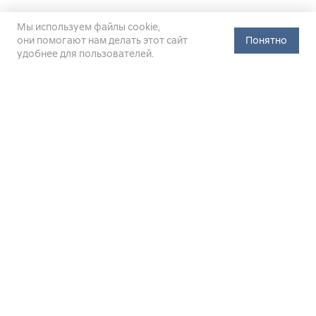
Мы используем файлы cookie,
они помогают нам делать этот сайт
Понятно
удобнее для пользователей.
Официальный сайт Министерства энергетики Российской
Федерации (Минэнерго России). Свидетельство
о регистрации СМИ Эл № ФС
77-76312
от 02 августа