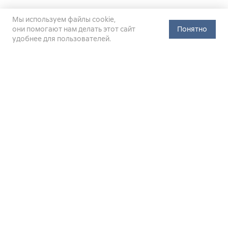
Мы используем файлы cookie,
они помогают нам делать этот сайт
Понятно
удобнее для пользователей.
Официальный сайт Министерства энергетики Российской
Федерации (Минэнерго России). Свидетельство
о регистрации СМИ Эл № ФС
77-76312
от 02 августа