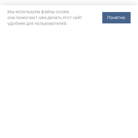
Мы используем файлы cookie,
они помогают нам делать этот сайт
Понятно
удобнее для пользователей.
Официальный сайт Министерства энергетики Российской
Федерации (Минэнерго России). Свидетельство
о регистрации СМИ Эл № ФС
77-76312
от 02 августа