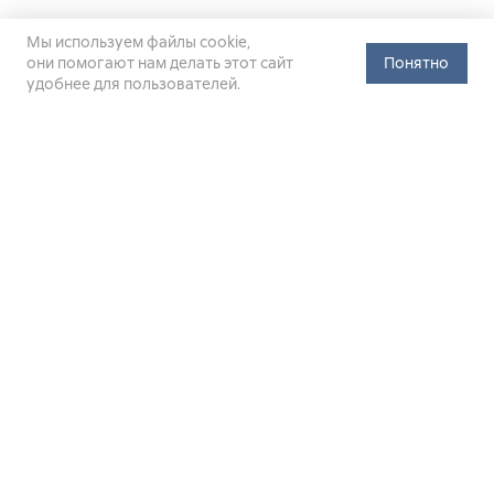
Мы используем файлы cookie,
они помогают нам делать этот сайт
Понятно
удобнее для пользователей.
Официальный сайт Министерства энергетики Российской
Федерации (Минэнерго России). Свидетельство
о регистрации СМИ Эл № ФС
77-76312
от 02 августа