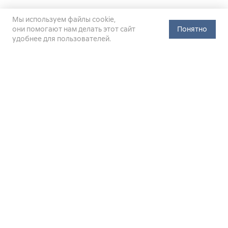
Мы используем файлы cookie,
они помогают нам делать этот сайт
Понятно
удобнее для пользователей.
Официальный сайт Министерства энергетики Российской
Федерации (Минэнерго России). Свидетельство
о регистрации СМИ Эл № ФС
77-76312
от 02 августа