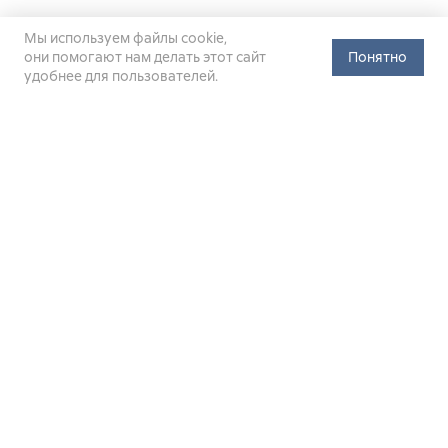
Мы используем файлы cookie,
они помогают нам делать этот сайт
Понятно
удобнее для пользователей.
Официальный сайт Министерства энергетики Российской
Федерации (Минэнерго России). Свидетельство
о регистрации СМИ Эл № ФС
77-76312
от 02 августа