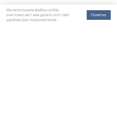
Мы используем файлы cookie,
они помогают нам делать этот сайт
Понятно
удобнее для пользователей.
Официальный сайт Министерства энергетики Российской
Федерации (Минэнерго России). Свидетельство
о регистрации СМИ Эл № ФС
77-76312
от 02 августа