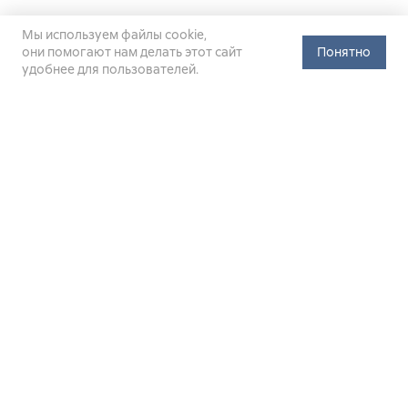
Мы используем файлы cookie,
они помогают нам делать этот сайт
Понятно
удобнее для пользователей.
Официальный сайт Министерства энергетики Российской
Федерации (Минэнерго России). Свидетельство
о регистрации СМИ Эл № ФС
77-76312
от 02 августа