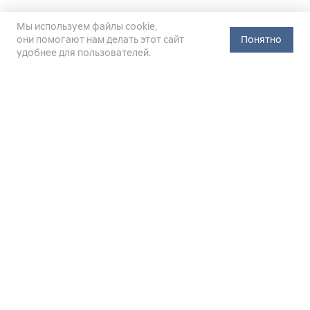
Мы используем файлы cookie,
они помогают нам делать этот сайт
Понятно
удобнее для пользователей.
Официальный сайт Министерства энергетики Российской
Федерации (Минэнерго России). Свидетельство
о регистрации СМИ Эл № ФС
77-76312
от 02 августа