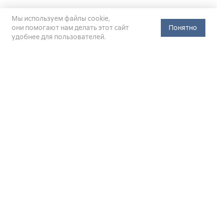
Мы используем файлы cookie,
они помогают нам делать этот сайт
Понятно
удобнее для пользователей.
Официальный сайт Министерства энергетики Российской
Федерации (Минэнерго России). Свидетельство
о регистрации СМИ Эл № ФС
77-76312
от 02 августа