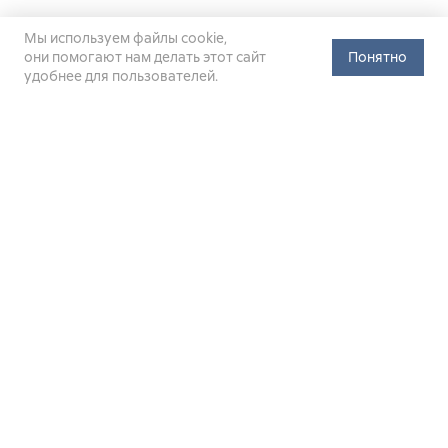
Мы используем файлы cookie,
они помогают нам делать этот сайт
Понятно
удобнее для пользователей.
Официальный сайт Министерства энергетики Российской
Федерации (Минэнерго России). Свидетельство
о регистрации СМИ Эл № ФС
77-76312
от 02 августа