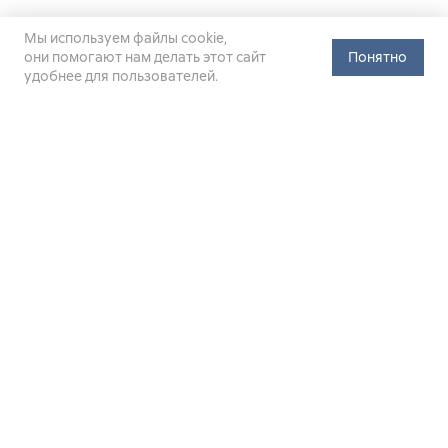
Мы используем файлы cookie,
они помогают нам делать этот сайт
Понятно
удобнее для пользователей.
Официальный сайт Министерства энергетики Российской
Федерации (Минэнерго России). Свидетельство
о регистрации СМИ Эл № ФС
77-76312
от 02 августа