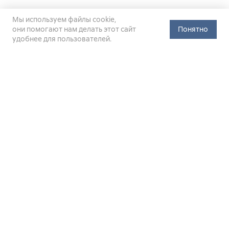
Мы используем файлы cookie,
они помогают нам делать этот сайт
Понятно
удобнее для пользователей.
Официальный сайт Министерства энергетики Российской
Федерации (Минэнерго России). Свидетельство
о регистрации СМИ Эл № ФС
77-76312
от 02 августа