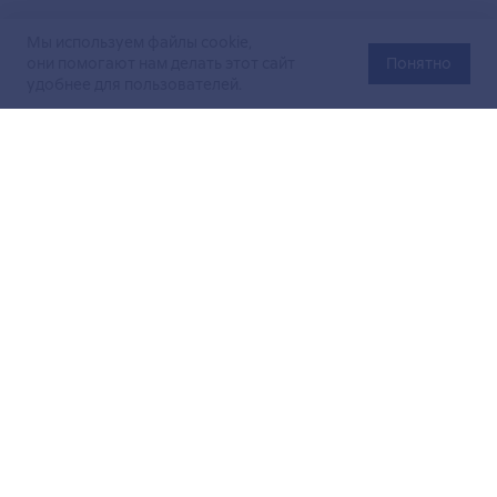
Мы используем файлы cookie,
они помогают нам делать этот сайт
Понятно
удобнее для пользователей.
Официальный сайт Министерства энергетики Российской
Федерации (Минэнерго России). Свидетельство
о регистрации СМИ Эл № ФС
77-76312
от 02 августа