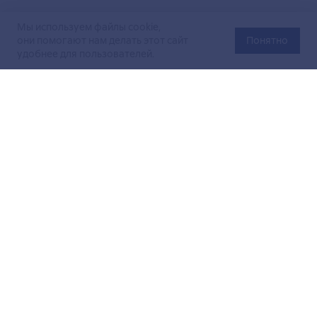
Мы используем файлы cookie,
они помогают нам делать этот сайт
Понятно
удобнее для пользователей.
Официальный сайт Министерства энергетики Российской
Федерации (Минэнерго России). Свидетельство
о регистрации СМИ Эл № ФС
77-76312
от 02 августа