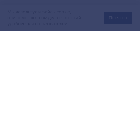
Мы используем файлы cookie,
они помогают нам делать этот сайт
Понятно
удобнее для пользователей.
Официальный сайт Министерства энергетики Российской
Федерации (Минэнерго России). Свидетельство
о регистрации СМИ Эл № ФС
77-76312
от 02 августа