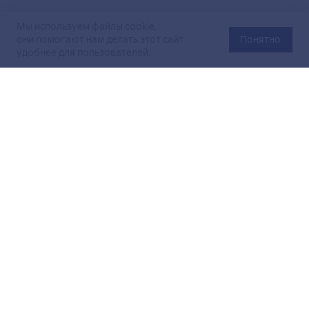
Мы используем файлы cookie,
они помогают нам делать этот сайт
Понятно
удобнее для пользователей.
Официальный сайт Министерства энергетики Российской
Федерации (Минэнерго России). Свидетельство
о регистрации СМИ Эл № ФС
77-76312
от 02 августа