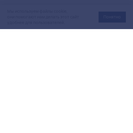
Мы используем файлы cookie,
они помогают нам делать этот сайт
Понятно
удобнее для пользователей.
Официальный сайт Министерства энергетики Российской
Федерации (Минэнерго России). Свидетельство
о регистрации СМИ Эл № ФС
77-76312
от 02 августа