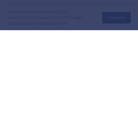
Мы используем файлы cookie,
они помогают нам делать этот сайт
Понятно
удобнее для пользователей.
Официальный сайт Министерства энергетики Российской
Федерации (Минэнерго России). Свидетельство
о регистрации СМИ Эл № ФС
77-76312
от 02 августа