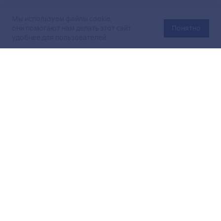
Мы используем файлы cookie,
они помогают нам делать этот сайт
Понятно
удобнее для пользователей.
Официальный сайт Министерства энергетики Российской
Федерации (Минэнерго России). Свидетельство
о регистрации СМИ Эл № ФС
77-76312
от 02 августа