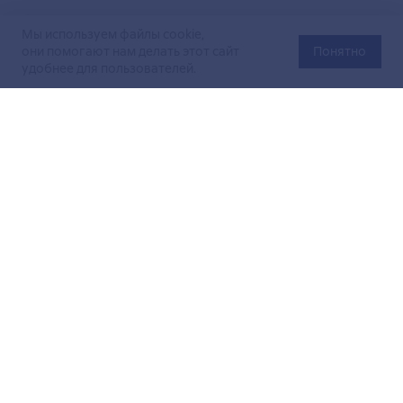
Мы используем файлы cookie,
они помогают нам делать этот сайт
Понятно
удобнее для пользователей.
Официальный сайт Министерства энергетики Российской
Федерации (Минэнерго России). Свидетельство
о регистрации СМИ Эл № ФС
77-76312
от 02 августа