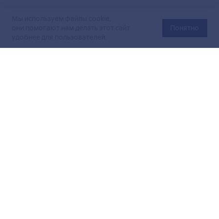
Мы используем файлы cookie,
они помогают нам делать этот сайт
Понятно
удобнее для пользователей.
Официальный сайт Министерства энергетики Российской
Федерации (Минэнерго России). Свидетельство
о регистрации СМИ Эл № ФС
77-76312
от 02 августа