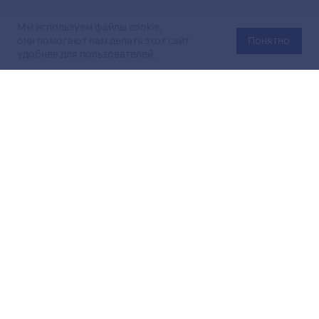
Мы используем файлы cookie,
они помогают нам делать этот сайт
Понятно
удобнее для пользователей.
Официальный сайт Министерства энергетики Российской
Федерации (Минэнерго России). Свидетельство
о регистрации СМИ Эл № ФС
77-76312
от 02 августа