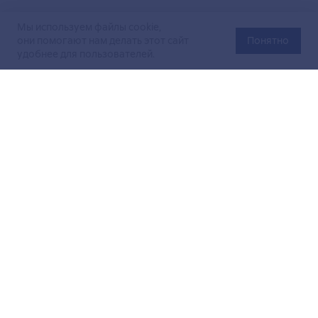
Мы используем файлы cookie,
они помогают нам делать этот сайт
Понятно
удобнее для пользователей.
Официальный сайт Министерства энергетики Российской
Федерации (Минэнерго России). Свидетельство
о регистрации СМИ Эл № ФС
77-76312
от 02 августа