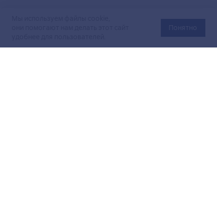
Мы используем файлы cookie,
они помогают нам делать этот сайт
Понятно
удобнее для пользователей.
Официальный сайт Министерства энергетики Российской
Федерации (Минэнерго России). Свидетельство
о регистрации СМИ Эл № ФС
77-76312
от 02 августа