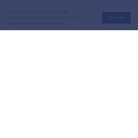
Мы используем файлы cookie,
они помогают нам делать этот сайт
Понятно
удобнее для пользователей.
Официальный сайт Министерства энергетики Российской
Федерации (Минэнерго России). Свидетельство
о регистрации СМИ Эл № ФС
77-76312
от 02 августа