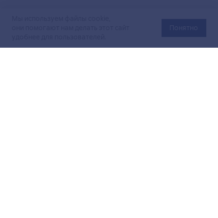
Мы используем файлы cookie,
они помогают нам делать этот сайт
Понятно
удобнее для пользователей.
Официальный сайт Министерства энергетики Российской
Федерации (Минэнерго России). Свидетельство
о регистрации СМИ Эл № ФС
77-76312
от 02 августа