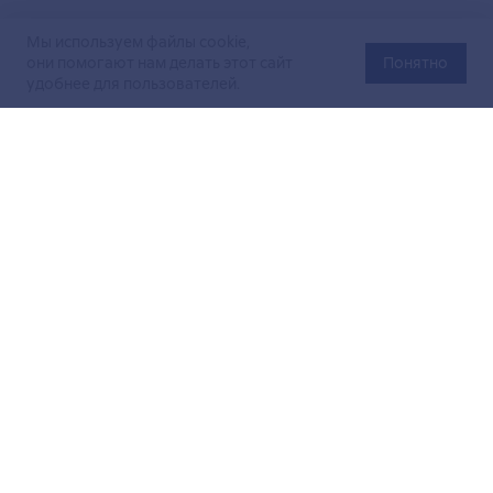
Мы используем файлы cookie,
они помогают нам делать этот сайт
Понятно
удобнее для пользователей.
Официальный сайт Министерства энергетики Российской
Федерации (Минэнерго России). Свидетельство
о регистрации СМИ Эл № ФС
77-76312
от 02 августа