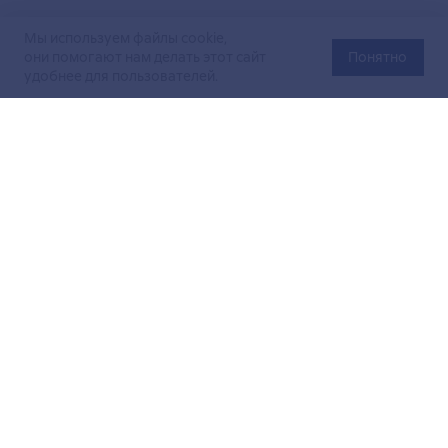
Мы используем файлы cookie,
они помогают нам делать этот сайт
Понятно
удобнее для пользователей.
Официальный сайт Министерства энергетики Российской
Федерации (Минэнерго России). Свидетельство
о регистрации СМИ Эл № ФС
77-76312
от 02 августа