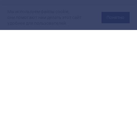
Мы используем файлы cookie,
они помогают нам делать этот сайт
Понятно
удобнее для пользователей.
Официальный сайт Министерства энергетики Российской
Федерации (Минэнерго России). Свидетельство
о регистрации СМИ Эл № ФС
77-76312
от 02 августа