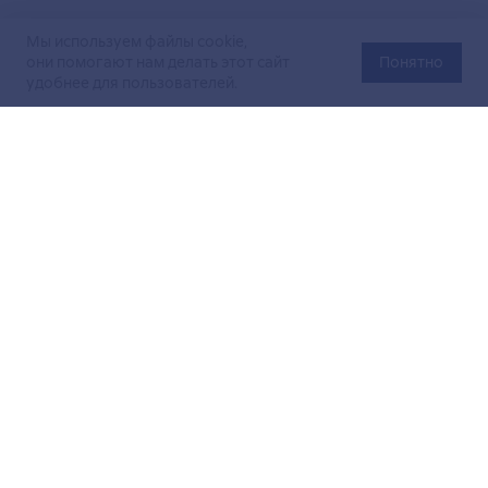
Мы используем файлы cookie,
они помогают нам делать этот сайт
Понятно
удобнее для пользователей.
Официальный сайт Министерства энергетики Российской
Федерации (Минэнерго России). Свидетельство
о регистрации СМИ Эл № ФС
77-76312
от 02 августа