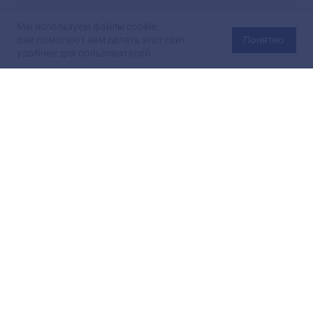
Мы используем файлы cookie,
они помогают нам делать этот сайт
Понятно
удобнее для пользователей.
Официальный сайт Министерства энергетики Российской
Федерации (Минэнерго России). Свидетельство
о регистрации СМИ Эл № ФС
77-76312
от 02 августа