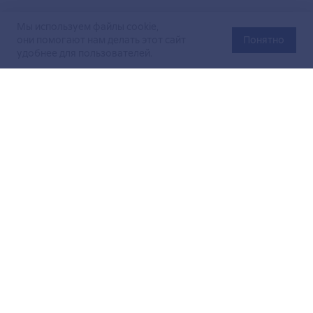
Мы используем файлы cookie,
они помогают нам делать этот сайт
Понятно
удобнее для пользователей.
Официальный сайт Министерства энергетики Российской
Федерации (Минэнерго России). Свидетельство
о регистрации СМИ Эл № ФС
77-76312
от 02 августа