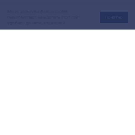
Мы используем файлы cookie,
они помогают нам делать этот сайт
Понятно
удобнее для пользователей.
Официальный сайт Министерства энергетики Российской
Федерации (Минэнерго России). Свидетельство
о регистрации СМИ Эл № ФС
77-76312
от 02 августа