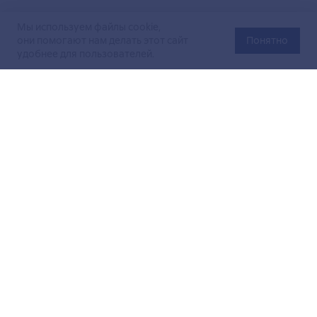
Мы используем файлы cookie,
они помогают нам делать этот сайт
Понятно
удобнее для пользователей.
Официальный сайт Министерства энергетики Российской
Федерации (Минэнерго России). Свидетельство
о регистрации СМИ Эл № ФС
77-76312
от 02 августа