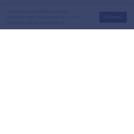
Мы используем файлы cookie,
они помогают нам делать этот сайт
Понятно
удобнее для пользователей.
Официальный сайт Министерства энергетики Российской
Федерации (Минэнерго России). Свидетельство
о регистрации СМИ Эл № ФС
77-76312
от 02 августа